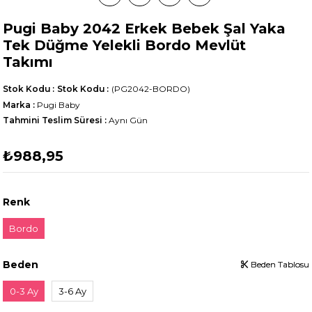
Pugi Baby 2042 Erkek Bebek Şal Yaka
Tek Düğme Yelekli Bordo Mevlüt
Takımı
Stok Kodu
Stok Kodu
(PG2042-BORDO)
Marka
:
Pugi Baby
Tahmini Teslim Süresi
:
Aynı Gün
₺988,95
Renk
Bordo
Beden
Beden Tablosu
Beden Tablosu
0-3 Ay
3-6 Ay