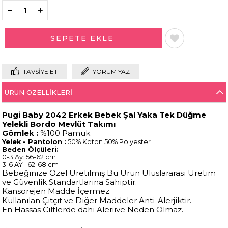
TAVSIYE ET
YORUM YAZ
ÜRÜN ÖZELLIKLERI
Pugi Baby 2042 Erkek Bebek Şal Yaka Tek Düğme
Yelekli Bordo Mevlüt Takımı
Gömlek :
%100 Pamuk
Yelek - Pantolon :
50% Koton 50% Polyester
Beden Ölçüleri:
0-3 Ay: 56-62 cm
3-6 AY : 62-68 cm
Bebeğinize Özel Üretilmiş Bu Ürün Uluslararası Üretim
ve Güvenlik Standartlarına Sahiptir.
Kansorejen Madde İçermez.
Kullanılan Çıtçıt ve Diğer Maddeler Anti-Alerjiktir.
En Hassas Ciltlerde dahi Alerjiye Neden Olmaz.
Pantolon
50% Pamuk 50% Polyester