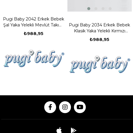
2 Erkek Bebek
Pugi Baby 2036
i Mevlüt Takımı
Pugi Baby 2034 Erkek Bebek
Klasik Yaka Ye
rdo
Klasik Yaka Yelekli Kırmızı
Takımı - S
,95
₺988
Mevlüt Takımı
₺988,95