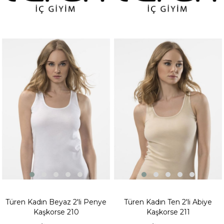
zamanda kadın iç giyim tarzları da kişiye göre değişmektedir. Her
bayanın kendi özellikleri çerçevesinde belirlenen bu stil, kişinin
kendisini ve renk tercihlerini yansıtır.
Kadın iç giyim markaları ve
fiyatları
seçimi yapılırken kişi uygun fiyatlı, kendine en yakışan ürünü
ve ölçüyü bulursa o tercih o bireye çok daha uygun olacaktır.
Mesela; günlük yaşamında koyu renkler giymeyi seven bir kadın yine
iç giyim seçiminde koyu renklerden seçimini yapabilir. Kadın iç giyim
markaları ve fiyatlarında artık ister süslü, taşlı, dantelli ister de düz
modeller yer almaktadır. Bir bayanın dolabındaki en önemli
parçalardan biri olan iç giyim parçaları, şıklığı ve rahatlığı bir arada
bulundurmalı ve kadına gün içerisinde serbest hareket imkanı
sunmalıdır.
Burdagel.com online alışveriş sitesinde yer alan sektörün en önemli
markalarından
Türen İç Giyim
‘in en seçkin tasarımları
bulunmaktadır.
Yeni sezon moda tarzında sütyen, atlet, büstiyer, jartiyer gibi
modeller yer almaktadır. Konforlu edilebilecek ve ten rengi ile
uyumlu yapılar kadına güven verecektir. Kadın iç giyim
tasarımlarındaki diğer özelliklerden biri de dekolteli ürünlerdir.
Kadınlar
bayan iç giyim markalar ve fiyatları
ile kendi
seçimlerine göre istediği tasarımlara sahip ürünleri bulabilecekler.
Burdagel.com online alışveriş sitesinde aradığınız bayan iç giyim
ürünlerini güvenilir alışveriş imkanı ile hemen sipariş verebilirsiniz.
Türen Kadın Beyaz 2'li Penye
Türen Kadın Ten 2'li Abiye
Kaşkorse 210
Kaşkorse 211