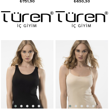
₺751,90
₺650,30