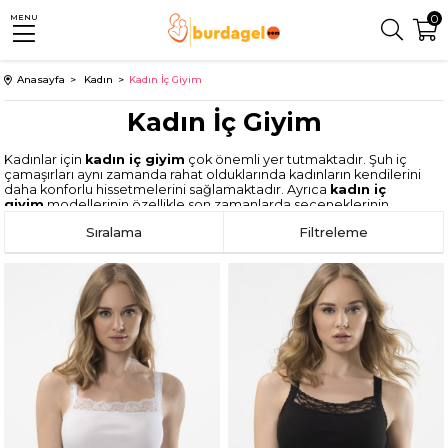
0
MENU
Anasayfa
Kadın
Kadın İç Giyim
Kadın İç Giyim
Kadınlar için
kadın iç giyim
çok önemli yer tutmaktadır. Şuh iç
çamaşırları aynı zamanda rahat olduklarında kadınların kendilerini
daha konforlu hissetmelerini sağlamaktadır. Ayrıca
kadın iç
giyim
modellerinin özellikle son zamanlarda seçeneklerinin
oldukça çoğalması, bayanların alışveriş şevklerinin artmasını
Sıralama
Filtreleme
sağlamaktadır. Gerçekleştirilen alışverişlerde kalitenin uygun
fiyatlarda temin edilmesi de bayanlar açısından bir hayli
önemsenmektedir.
Bayan iç giyim
kategorisinde pek çok farklı
model bulunmaktadır. Günlük hayatta kullanılan ya da fantezi olarak
ayrımı yapılabilen modeller böylece aranan modellerin daha kısa
süre içerisinde elde edilmesini de sağlamaktadır. Her zevke hitap
eden modeller sayesinde kendilerine olan özgüvenleri artan
kadınlar günlük modellerle de oldukça şık olabilmektedir. Son
zamanlarda günlük iç çamaşırlarında da sıklıkla dantel ya da farklı
dokunuşlar yapıldığı için şıklık daha kolay elde edilebilmektedir.
Kadın iç giyim
modellerinde en özenle seçilmesi gerekli olan
parça sütyenlerdir. Sütyen takımı yanlış bedende ya da kalıpta
alınması size rahatsızlık hissi vermesine neden olmaktadır. Bunun
yanı sıra iç giyim modelleri arasında bulunan yanlış sütyen tercihi
göğüslerde deformasyonlar ya da şekil bozuklukları da