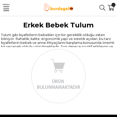
0
MENU
Erkek Bebek Tulum
Tulum gibi kıyafetlerin bebekler için bir gereklilik olduğu zaten
biliniyor. Rahatlık, kalite, ergonomik yapı ve estetik açıdan, bu tarz
kıyafetlerin bebek ve anne ihtiyaçlarını karşılama konusunda önemli
bir seçenek olduğu görülmektedir. Son derece pozitif etkileşim ve
önemli fırsatlarla beraber, bu tarz kaliteli ürünlerin insanlar için
sağlamış olduğu avantajları en iyi şekilde görmek gerekmektedir.
Son derece bilinçli bir biçimde önemli çözümler söz konusu
olurken, burada yaratılmış kalite ve hassasiyet gerçekten insanlar
tarafından kabul edilen önemli bir avantajı göstermektedir.
Erkek bebek giyiminde yeni bir tarz ve modern bir moda arayışında
iseniz, siz de Burdagel.com online alışveriş sitesi
erkek bebek
tulum
seçeneklerine göz atabilirsin! En kaliteli markaların imzasını
taşıyan birbirinden seçkin modeller arasından erkek bebeğiniz için
son derece şık, zarif ve etkileyici bir ürünü kolayca bulabilir ve
bebeğinize daha doğduğu günden itibaren göz alıcı bir giyim tarzı
oluşturabilirsin. Her tarza ve her zevke uygun model
seçeneklerinden dilediğinizi hemen tercih edin, bebeğinizle moda
dolu bir hayata başlamanın tadını çıkarın.
Çarpıcı ve son moda görünüme sahip olan
erkek bebek tulum